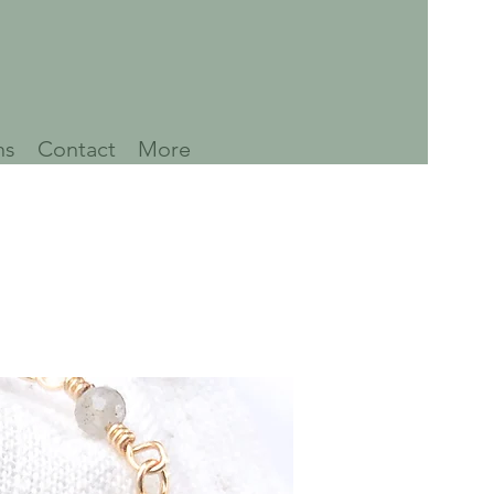
ns
Contact
More