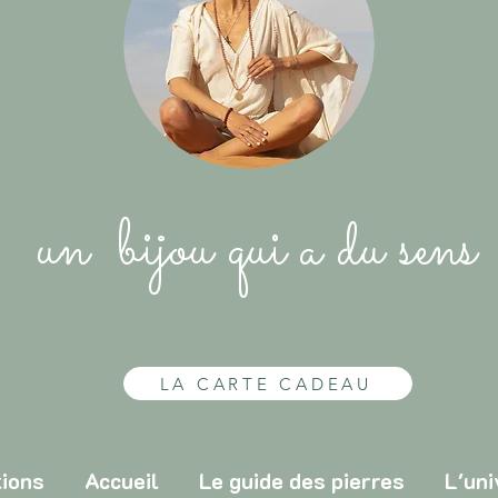
un bijou qui a du sens
LA CARTE CADEAU
tions
Accueil
Le guide des pierres
L'uni