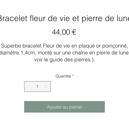
Bracelet fleur de vie et pierre de lun
Prix
44,00 €
Superbe bracelet Fleur de vie en plaqué or poinçonné,
diamètre 1,4cm, monté sur une chaîne en pierre de lune
voir le guide des pierres ).
17cm de long avec un rallonge de 4cm terminée par un
Quantité
*
petite nacre
LITHOTHÉRAPIE
our connaître les vertus de la pierre de lune, consulter 
Ajouter au panier
guide des pierres sur le site.
A SYMBOLIQUE : La Fleur de Vie est considérée com
sacrée à travers de nombreuses traditions de par le