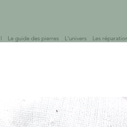
l
Le guide des pierres
L'univers
Les réparatio