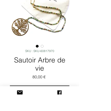
SKU : SKU-60817970
Sautoir Arbre de
vie
Prix
80,00 €
Rupture de stock
Pièce de 4 cm de diamètre 
entièrement ciselé en plaqué 