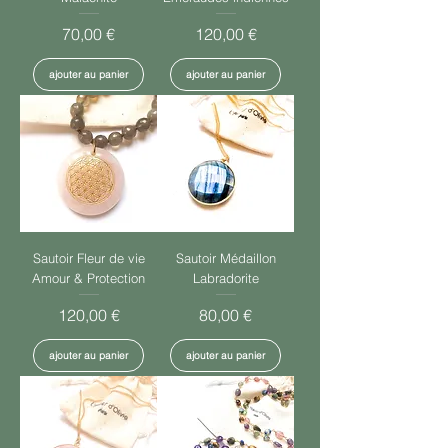
Prix
Prix
70,00 €
120,00 €
ajouter au panier
ajouter au panier
Sautoir Fleur de vie
Sautoir Médaillon
Amour & Protection
Labradorite
Prix
Prix
120,00 €
80,00 €
ajouter au panier
ajouter au panier