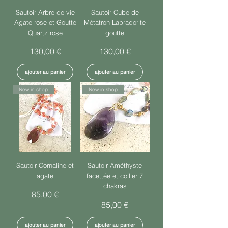
Sautoir Arbre de vie
Sautoir Cube de
Agate rose et Goutte
Métatron Labradorite
Quartz rose
goutte
Prix
Prix
130,00 €
130,00 €
ajouter au panier
ajouter au panier
New in shop
New in shop
Sautoir Cornaline et
Sautoir Améthyste
agate
facettée et collier 7
chakras
Prix
85,00 €
Prix
85,00 €
ajouter au panier
ajouter au panier