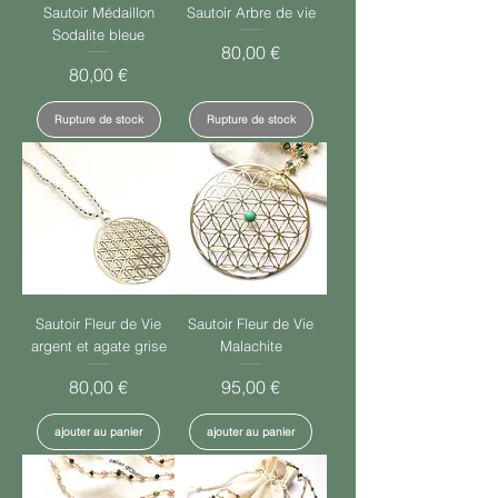
Sautoir Médaillon
Sautoir Arbre de vie
Sodalite bleue
Prix
80,00 €
Prix
80,00 €
Rupture de stock
Rupture de stock
Sautoir Fleur de Vie
Sautoir Fleur de Vie
argent et agate grise
Malachite
Prix
Prix
80,00 €
95,00 €
ajouter au panier
ajouter au panier