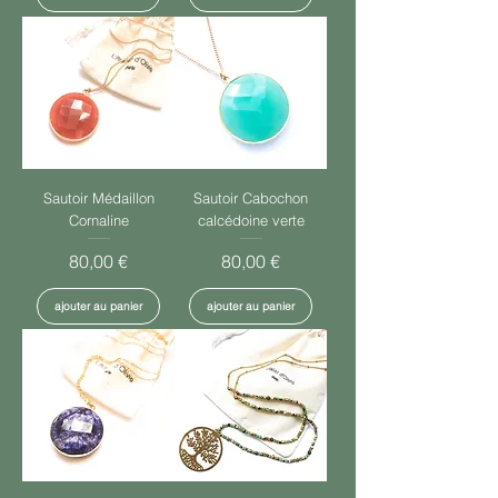
Sautoir Médaillon
Sautoir Cabochon
Cornaline
calcédoine verte
Prix
Prix
80,00 €
80,00 €
ajouter au panier
ajouter au panier